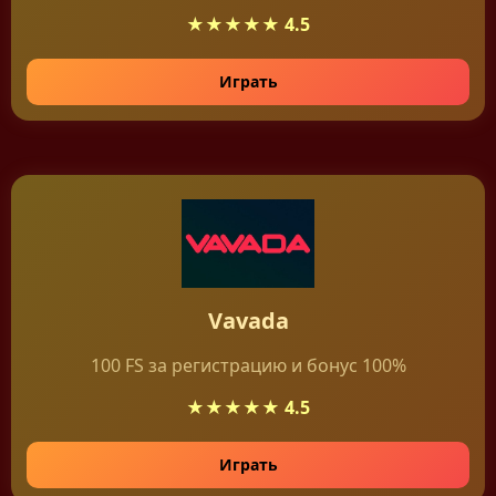
★★★★★ 4.5
Играть
Vavada
100 FS за регистрацию и бонус 100%
★★★★★ 4.5
Играть