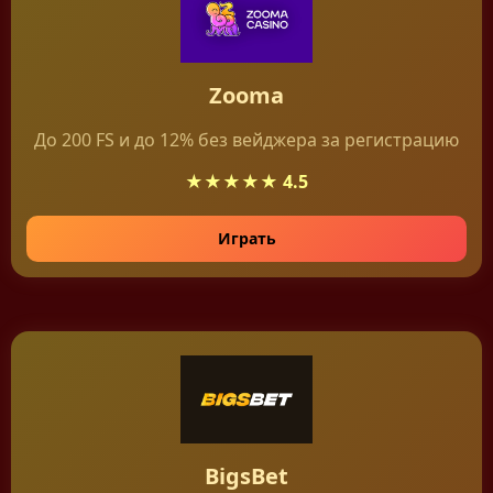
Zooma
До 200 FS и до 12% без вейджера за регистрацию
★★★★★ 4.5
Играть
BigsBet