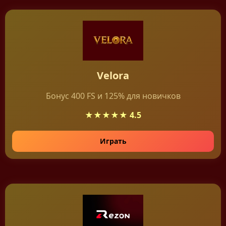
Velora
Бонус 400 FS и 125% для новичков
★★★★★ 4.5
Играть