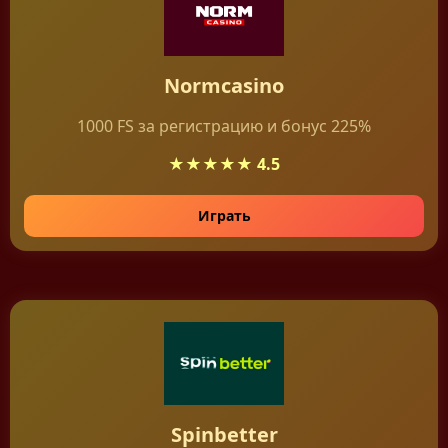
Normcasino
1000 FS за регистрацию и бонус 225%
★★★★★ 4.5
Играть
Spinbetter