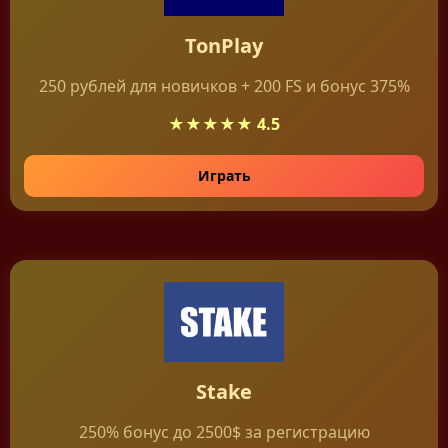
TonPlay
250 рублей для новичков + 200 FS и бонус 375%
★★★★★ 4.5
Играть
Stake
250% бонус до 2500$ за регистрацию