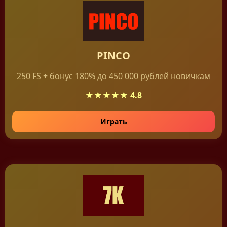
PINCO
250 FS + бонус 180% до 450 000 рублей новичкам
★★★★★ 4.8
Играть